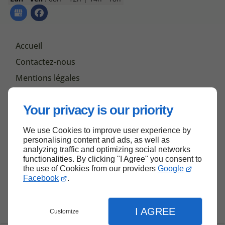
Accueil
Contactez-nous
Mentions légales
Plan du site
Your privacy is our priority
We use Cookies to improve user experience by
Haut de page
personalising content and ads, as well as
analyzing traffic and optimizing social networks
functionalities. By clicking "I Agree" you consent to
the use of Cookies from our providers
Google
Facebook
.
I AGREE
Customize